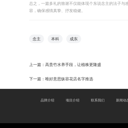
总之，一篇多礼的致谢不仅能体现个东说念主的法子与
容，确保感情真挚、抒发稳健。
念主
本科
成东
上一篇：
高贵竹水养手段，让植株更隆盛
下一篇：
唯好意思纵容花店名字推选
品牌介绍
项目介绍
联系我们
新闻动