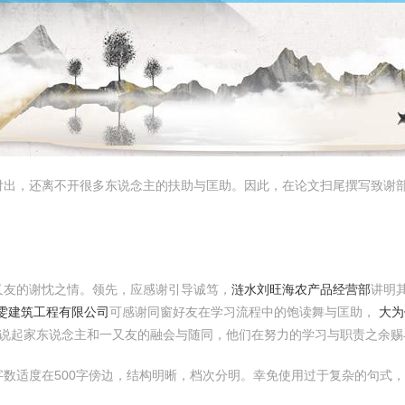
付出，还离不开很多东说念主的扶助与匡助。因此，在论文扫尾撰写致谢
又友的谢忱之情。领先，应感谢引导诚笃，
涟水刘旺海农产品经营部
讲明
百雯建筑工程有限公司
可感谢同窗好友在学习流程中的饱读舞与匡助，
大为
说起家东说念主和一又友的融会与随同，他们在努力的学习与职责之余赐
数适度在500字傍边，结构明晰，档次分明。幸免使用过于复杂的句式