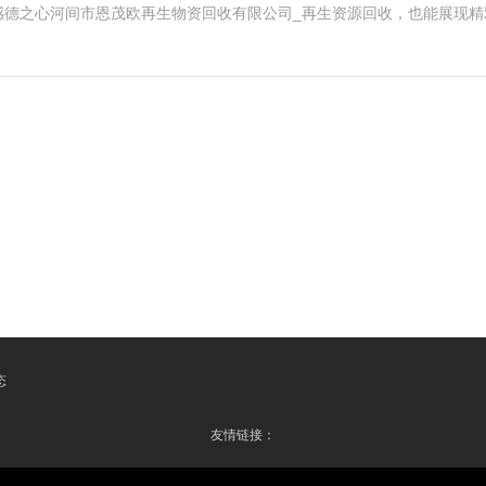
感德之心河间市恩茂欧再生物资回收有限公司_再生资源回收，也能展现精
态
友情链接：