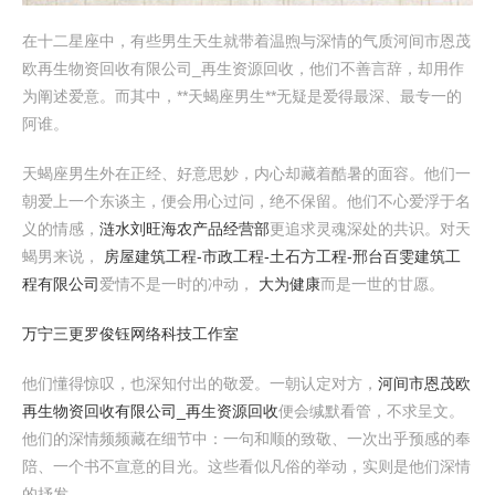
在十二星座中，有些男生天生就带着温煦与深情的气质河间市恩茂
欧再生物资回收有限公司_再生资源回收，他们不善言辞，却用作
为阐述爱意。而其中，**天蝎座男生**无疑是爱得最深、最专一的
阿谁。
天蝎座男生外在正经、好意思妙，内心却藏着酷暑的面容。他们一
朝爱上一个东谈主，便会用心过问，绝不保留。他们不心爱浮于名
义的情感，
涟水刘旺海农产品经营部
更追求灵魂深处的共识。对天
蝎男来说，
房屋建筑工程-市政工程-土石方工程-邢台百雯建筑工
程有限公司
爱情不是一时的冲动，
大为健康
而是一世的甘愿。
万宁三更罗俊钰网络科技工作室
他们懂得惊叹，也深知付出的敬爱。一朝认定对方，
河间市恩茂欧
再生物资回收有限公司_再生资源回收
便会缄默看管，不求呈文。
他们的深情频频藏在细节中：一句和顺的致敬、一次出乎预感的奉
陪、一个书不宣意的目光。这些看似凡俗的举动，实则是他们深情
的抒发。